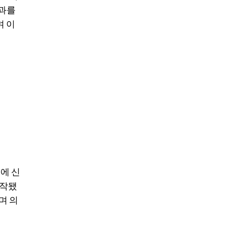
효과를
며 이
에 신
시작됐
며 의