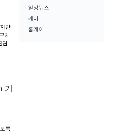
일상뉴스
케어
쉽지만
홈케어
 구체
판단
m 기
앉도록