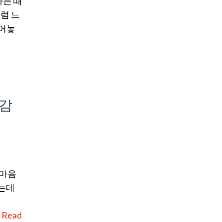
하는 때
럼 느
털어놓
 감
 마음
드는데
…
Read