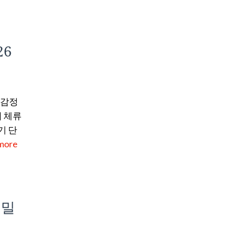
26
 감정
 체류
기 단
more
비밀